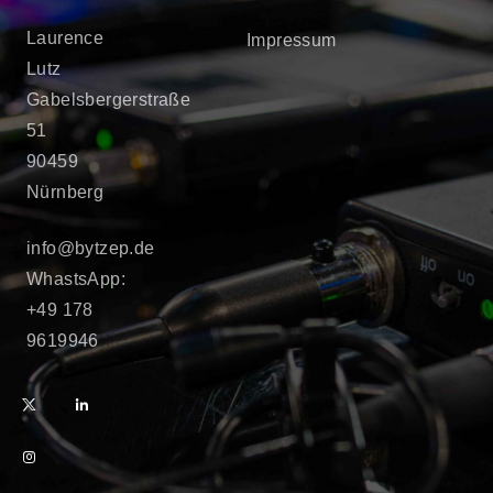
Laurence
Impressum
Lutz
Gabelsbergerstraße
51
90459
Nürnberg
info@bytzep.de
WhastsApp:
+49 178
9619946