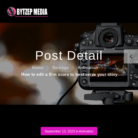
Post Detail
Home
Beiträge
Animation
How to edit a film score to best serve your story
September 13, 2023
in
Animation