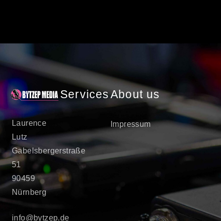
Services
About us
Laurence
Impressum
Lutz
Gabelsbergerstraße
51
90459
Nürnberg
info@bytzep.de